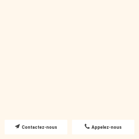
Coupe et coiffure enfant
Contactez-nous
Appelez-nous
LIRE LA SUITE